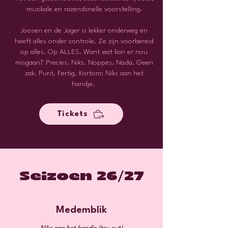
muzikale en razendsnelle voorstelling.
Joosen en de Jager is lekker onderweg en
heeft alles onder controle. Ze zijn voorbereid
op alles. Op ALLES. Want wat kan er nou
misgaan? Precies. Niks. Noppes. Nada. Geen
zak. Punt. Fertig. Kortom: Niks aan het
handje.
Tickets
/
Seizoen 26
27
Medemblik