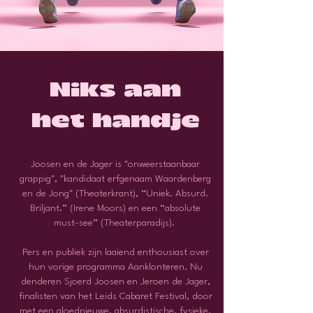
Niks aan
het handje
Joosen en de Jager is "onweerstaanbaar
grappig", "kandidaat erfgenaam Waardenberg
en de Jong" (Theaterkrant), “Uniek. Absurd.
Briljant.” (Irene Moors) en een “absolute
must-see” (Theaterparadijs).
Pers en publiek zijn laaiend enthousiast over
hun vorige programma Aanklonteren. Nu
denderen Sjoerd Joosen en Jeroen de Jager,
finalisten van het Leids Cabaret Festival, door
met een gloednieuwe, absurdistische, fysieke,